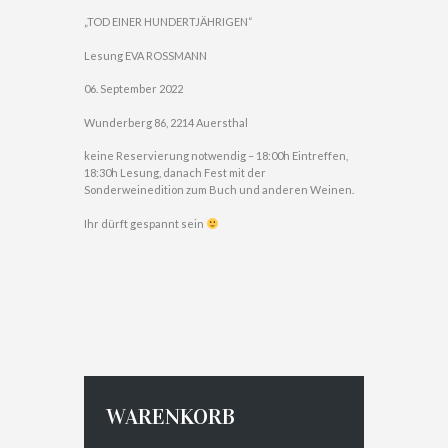
„TOD EINER HUNDERTJÄHRIGEN“
Lesung EVA ROSSMANN
06. September 2022
Wunderberg 86, 2214 Auersthal
keine Reservierung notwendig – 18:00h Eintreffen,
18:30h Lesung, danach Fest mit der
Sonderweinedition zum Buch und anderen Weinen.
Ihr dürft gespannt sein
WARENKORB