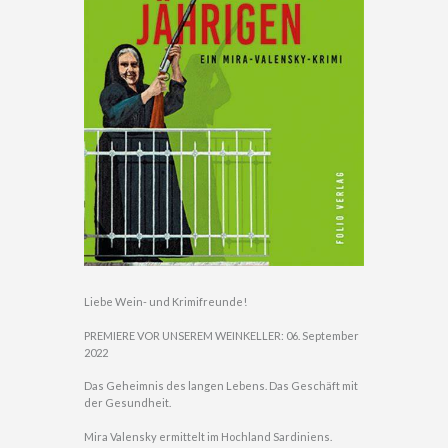
Liebe Wein- und Krimifreunde!
PREMIERE VOR UNSEREM WEINKELLER: 06. September
2022
Das Geheimnis des langen Lebens. Das Geschäft mit
der Gesundheit.
Mira Valensky ermittelt im Hochland Sardiniens.