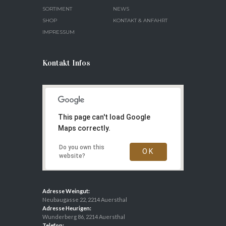
SORTIMENT
NEWS
SHOP
KONTAKT & ANFAHRT
IMPRESSUM
Kontakt Infos
This page can't load Google
Maps correctly.
Do you own this
OK
website?
Adresse Weingut:
Neubaugasse 22, 2214 Auersthal
Adresse Heurigen:
Wunderberg 86, 2214 Auersthal
Telefon: