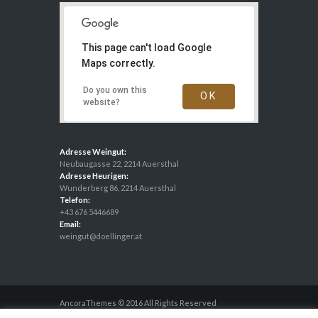
This page can't load Google
Maps correctly.
Do you own this
OK
website?
Adresse Weingut:
Neubaugasse 22, 2214 Auersthal
Adresse Heurigen:
Wunderberg 86, 2214 Auersthal
Telefon:
+43 676 5446689
Email:
weingut@doellinger.at
AncoraThemes © 2016 All Rights Reserved