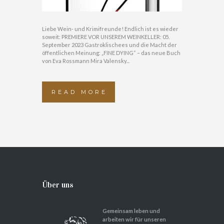
Liebe Wein- und Krimifreunde! Endlich ist es wieder
soweit: PREMIERE VOR UNSEREM WEINKELLER: 05.
September 2023 Gastroklischees und die Macht der
öffentlichen Meinung: „FINE DYING“ – das neue Buch
von Eva Rossmann Mira Valensky...
READ MORE
Über uns
Gemeinsam leben und
arbeiten wir für unseren