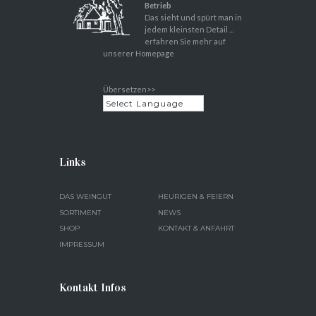
Betrieb
Das sieht und spürt man in
jedem kleinsten Detail ...
erfahren Sie mehr auf
unserer Homepage
Übersetzen>>
Links
DAS WEINGUT
HEURIGEN & FEIERN
SORTIMENT
NEWS
SHOP
KONTAKT & ANFAHRT
IMPRESSUM
Kontakt Infos