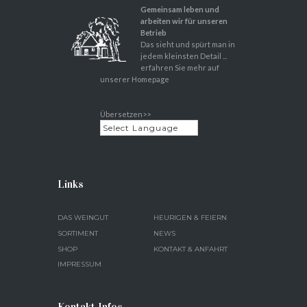
Gemeinsam leben und
arbeiten wir für unseren
Betrieb
Das sieht und spürt man in
jedem kleinsten Detail ...
erfahren Sie mehr auf
unserer Homepage
Übersetzen>>
Links
DAS WEINGUT
HEURIGEN & FEIERN
SORTIMENT
NEWS
SHOP
KONTAKT & ANFAHRT
IMPRESSUM
Kontakt Infos