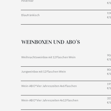
Pinot Noir
€/S
9,9
Blaufränkisch
€/S
WEINBOXEN UND ABO´S
90,
Weihnachtsweinbox mit 12 Flaschen Wein
€/S
80,
Jungweinbox mit 12 Flaschen Wein
€/S
195
Wein-ABO"Vier Jahreszeiten 4x6 Flaschen
€/S
355
Wein-ABO"Vier Jahreszeiten 4x12 Flaschen
€/S