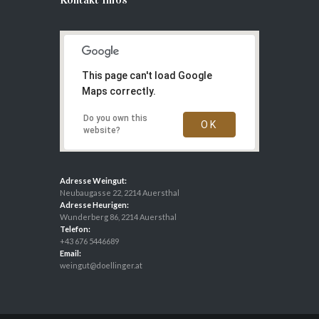
This page can't load Google
Maps correctly.
Do you own this
OK
website?
Adresse Weingut:
Neubaugasse 22, 2214 Auersthal
Adresse Heurigen:
Wunderberg 86, 2214 Auersthal
Telefon:
+43 676 5446689
Email:
weingut@doellinger.at