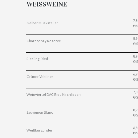
WEISSWEINE
7,8
Gelber Muskateller
€/S
8,9
Chardonnay Reserve
€/S
8,9
Riesling-Ried
€/S
6,9
Grüner Veltliner
€/S
7,8
Weinviertel DAC Ried Kirchlissen
€/S
8,9
Sauvignon Blanc
€/S
6,8
Weißburgunder
€/S