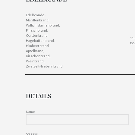
Edelbrände -
Marillenbrand,
Williamsbirnenbrand,
Pfirsichbrand,
Quittenbrand,
11
Hagebuttenbrand,
€/S
Himbeerbrand,
Apfelbrand,
Kirschenbrand,
Weinbrand,
Zweigelt-Trebernbrand
DETAILS
Name
Strasse