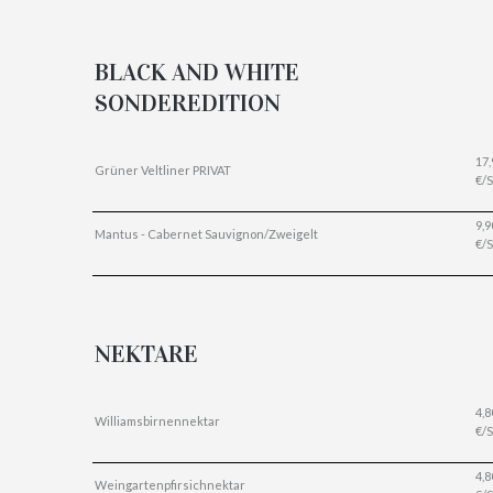
BLACK AND WHITE
SONDEREDITION
17,
Grüner Veltliner PRIVAT
€/S
9,9
Mantus - Cabernet Sauvignon/Zweigelt
€/S
NEKTARE
4,8
Williamsbirnennektar
€/S
4,8
Weingartenpfirsichnektar