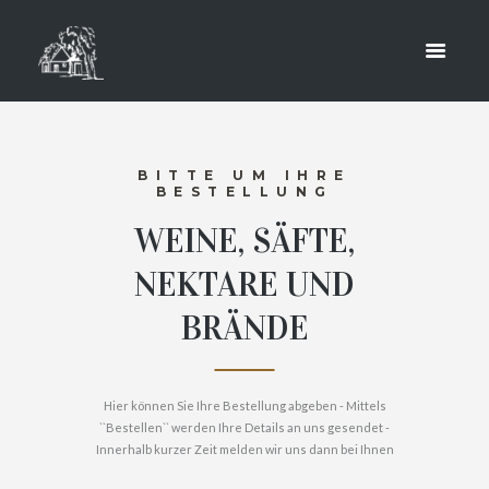
SHOP
HOME
SHOP
BITTE UM IHRE
BESTELLUNG
WEINE, SÄFTE,
NEKTARE UND
BRÄNDE
Hier können Sie Ihre Bestellung abgeben - Mittels
``Bestellen`` werden Ihre Details an uns gesendet -
Innerhalb kurzer Zeit melden wir uns dann bei Ihnen