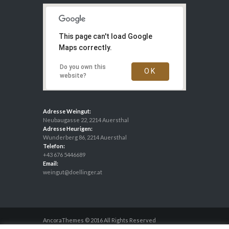
This page can't load Google
Maps correctly.
Do you own this
OK
website?
Adresse Weingut:
Neubaugasse 22, 2214 Auersthal
Adresse Heurigen:
Wunderberg 86, 2214 Auersthal
Telefon:
+43 676 5446689
Email:
weingut@doellinger.at
AncoraThemes © 2016 All Rights Reserved