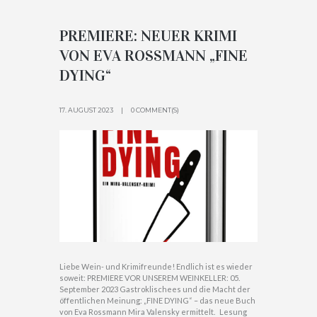
PREMIERE: NEUER KRIMI
VON EVA ROSSMANN „FINE
DYING“
17. AUGUST 2023
0 COMMENT(S)
Liebe Wein- und Krimifreunde! Endlich ist es wieder
soweit: PREMIERE VOR UNSEREM WEINKELLER: 05.
September 2023 Gastroklischees und die Macht der
öffentlichen Meinung: „FINE DYING“ – das neue Buch
von Eva Rossmann Mira Valensky ermittelt. Lesung