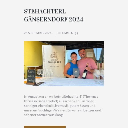
STEHACHTERL
GÄNSERNDORF 2024
23. SEPTEMBER 2024
0 COMMENT(S)
Im August waren wir beim „Stehachterl“ (Thommys
Imbiss in Gänserndorf) ausschenken. Ein toller,
sonniger Abend mit Livemusik, gutem Essen und
unseren fruchtigen Weinen. Es war ein lustiger und
schöner Sommerausklang.