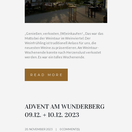
„Genießen, verkosten, (W)einkaufen! „ Das war das
Motto bei der Weintour im Weinviertel. Der
Weinfrühling ist traditionell Anlass für uns, die
neuesten Weine zu präsentieren. Am Weintour-
Wochenende konnte nach Herzenslust verkostet
werden. Es war ein tolles Wochenende.
READ MORE
ADVENT AM WUNDERBERG
09.12. + 10.12. 2023
20. NOVEMBER 2023
0 COMMENT(S)