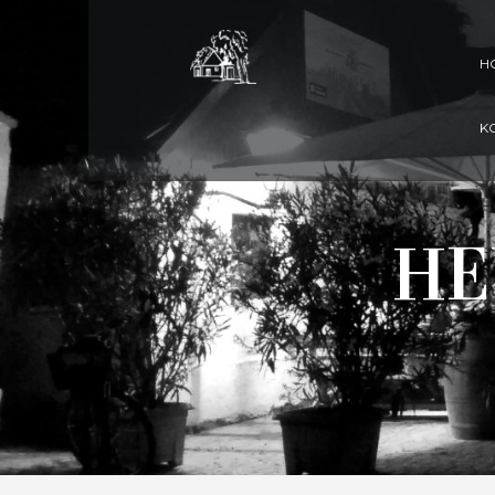
H
K
HE