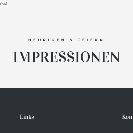
thal
HEURIGEN & FEIERN
IMPRESSIONEN
Links
Kont