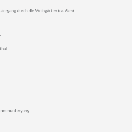
iergang durch die Weingärten (ca. 6km)
r
thal
Sonnenuntergang