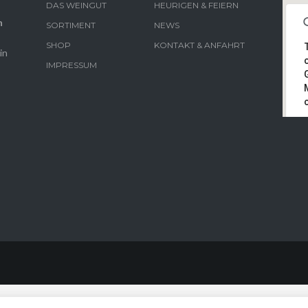
DAS WEINGUT
HEURIGEN & FEIERN
n
SORTIMENT
NEWS
SHOP
KONTAKT & ANFAHRT
in
IMPRESSUM