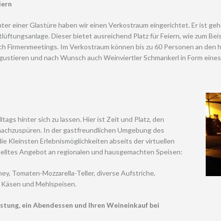
iern
nter einer Glastüre haben wir einen Verkostraum eingerichtet. Er ist geh
tlüftungsanlage. Dieser bietet ausreichend Platz für Feiern, wie zum Be
ch Firmenmeetings. Im Verkostraum können bis zu 60 Personen an den
gustieren und nach Wunsch auch Weinviertler Schmankerl in Form eines
ltags hinter sich zu lassen. Hier ist Zeit und Platz, den
achzuspüren. In der gastfreundlichen Umgebung des
ie Kleinsten Erlebnismöglichkeiten abseits der virtuellen
stelltes Angebot an regionalen und hausgemachten Speisen:
ey, Tomaten-Mozzarella-Teller, diverse Aufstriche,
n Käsen und Mehlspeisen.
stung, ein Abendessen und Ihren Weineinkauf bei