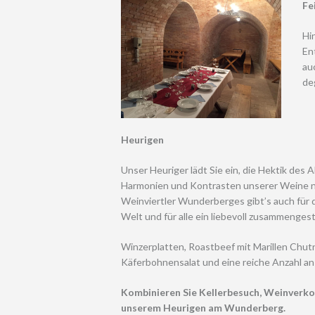
Fe
Hi
En
au
de
Heurigen
Unser Heuriger lädt Sie ein, die Hektik des Al
Harmonien und Kontrasten unserer Weine n
Weinviertler Wunderberges gibt’s auch für d
Welt und für alle ein liebevoll zusammenge
Winzerplatten, Roastbeef mit Marillen Chutn
Käferbohnensalat und eine reiche Anzahl a
Kombinieren Sie Kellerbesuch, Weinverko
unserem Heurigen am Wunderberg.