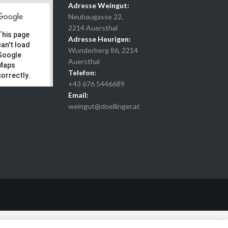
Adresse Weingut:
Neubaugasse 22,
2214 Auersthal
This page
Adresse Heurigen:
can't load
Wunderberg 86, 2214
Google
Auersthal
Maps
Telefon:
correctly.
+43 676 5446689
Email:
Do you
OK
own this
weingut@doellinger.at
website?