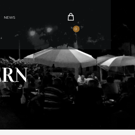
NEWS
0
ERN