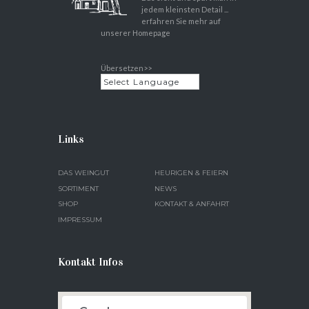
jedem kleinsten Detail ...
erfahren Sie mehr auf
unserer Homepage
Übersetzen>>
Links
DAS WEINGUT
HEURIGEN & FEIERN
SORTIMENT
NEWS
SHOP
KONTAKT & ANFAHRT
IMPRESSUM
Kontakt Infos