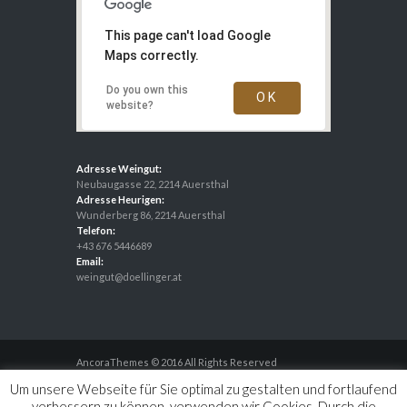
This page can't load Google
Maps correctly.
Do you own this
OK
website?
Adresse Weingut:
Neubaugasse 22, 2214 Auersthal
Adresse Heurigen:
Wunderberg 86, 2214 Auersthal
Telefon:
+43 676 5446689
Email:
weingut@doellinger.at
AncoraThemes © 2016 All Rights Reserved
Um unsere Webseite für Sie optimal zu gestalten und fortlaufend
verbessern zu können, verwenden wir Cookies. Durch die