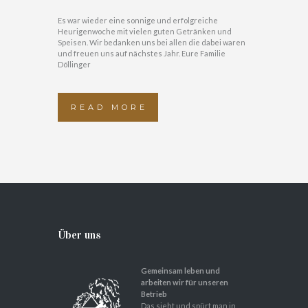
Es war wieder eine sonnige und erfolgreiche
Heurigenwoche mit vielen guten Getränken und
Speisen. Wir bedanken uns bei allen die dabei waren
und freuen uns auf nächstes Jahr. Eure Familie
Döllinger
READ MORE
Über uns
Gemeinsam leben und
arbeiten wir für unseren
Betrieb
Das sieht und spürt man in