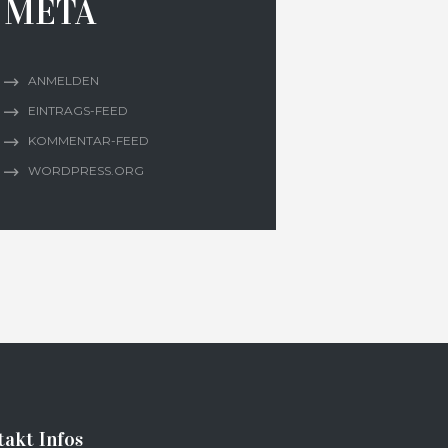
META
ANMELDEN
EINTRAGS-FEED
KOMMENTAR-FEED
WORDPRESS.ORG
akt Infos