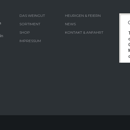
DAS WEINGUT
HEURIGEN & FEIERN
n
SORTIMENT
NEWS
SHOP
KONTAKT & ANFAHRT
in
IMPRESSUM