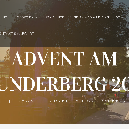
OME
DAS WEINGUT
SORTIMENT
HEURIGEN & FEIERN
SHOP
ONTAKT & ANFAHRT
ADVENT AM
UNDERBERG 20
E
NEWS
ADVENT AM WUNDERBERG 