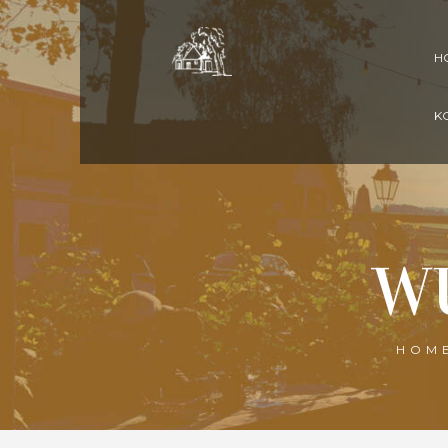
H
K
W
HOM