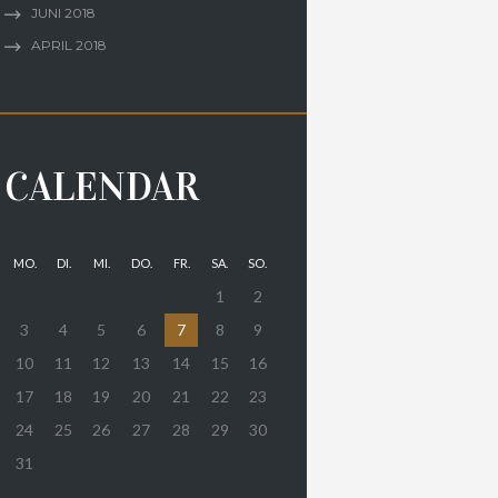
JUNI
2018
APRIL
2018
CALENDAR
MO.
DI.
MI.
DO.
FR.
SA.
SO.
1
2
3
4
5
6
7
8
9
10
11
12
13
14
15
16
17
18
19
20
21
22
23
24
25
26
27
28
29
30
31