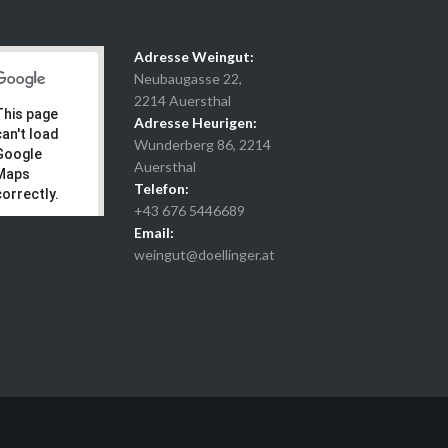
Adresse Weingut:
Neubaugasse 22,
2214 Auersthal
This page
Adresse Heurigen:
can't load
Wunderberg 86, 2214
Google
Auersthal
Maps
Telefon:
correctly.
+43 676 5446689
Email:
Do you
OK
own this
weingut@doellinger.at
website?