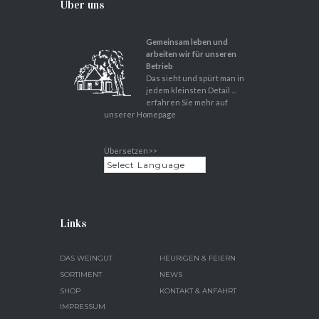
Über uns
Gemeinsam leben und
arbeiten wir für unseren
Betrieb
Das sieht und spürt man in
jedem kleinsten Detail ...
erfahren Sie mehr auf
unserer Homepage
Übersetzen>>
Links
DAS WEINGUT
HEURIGEN & FEIERN
SORTIMENT
NEWS
SHOP
KONTAKT & ANFAHRT
IMPRESSUM