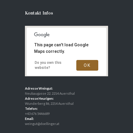
Kontakt Infos
This page can't load Google
Maps correctly.
Do you own this
OK
website?
Adresse Weingut:
Neubaugasse 22, 2214 Auersthal
Adresse Heurigen:
Wunderberg 86, 2214 Auersthal
Telefon:
+43 676 5446689
Email:
weingut@doellinger.at