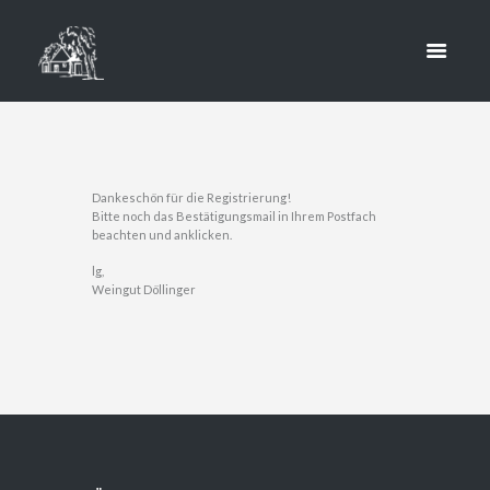
YOU
HOME
THANK-YOU
Dankeschön für die Registrierung!
Bitte noch das Bestätigungsmail in Ihrem Postfach
beachten und anklicken.
lg,
Weingut Döllinger