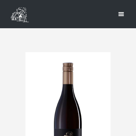
2023 –
JUNGWEIN
HOME
SHOP
AUERSTHAL
ROSÉ VOM ZWEIGELT 2023 – JUNGWE