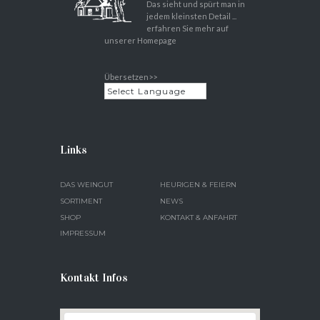
Das sieht und spürt man in
jedem kleinsten Detail ...
erfahren Sie mehr auf
unserer Homepage
Übersetzen>>
Links
DAS WEINGUT
HEURIGEN & FEIERN
SORTIMENT
NEWS
SHOP
KONTAKT & ANFAHRT
IMPRESSUM
Kontakt Infos