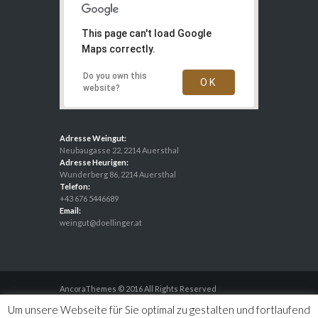
This page can't load Google
Maps correctly.
Do you own this
OK
website?
Adresse Weingut:
Neubaugasse 22, 2214 Auersthal
Adresse Heurigen:
Wunderberg 86, 2214 Auersthal
Telefon:
+43 676 5446689
Email:
weingut@doellinger.at
AncoraThemes © 2016 All Rights Reserved
Um unsere Webseite für Sie optimal zu gestalten und fortlaufend