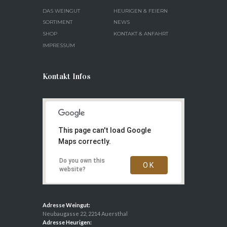
DAS WEINGUT
HEURIGEN & FEIERN
SORTIMENT
NEWS
SHOP
KONTAKT & ANFAHRT
IMPRESSUM
Kontakt Infos
This page can't load Google
Maps correctly.
Do you own this
OK
website?
Adresse Weingut:
Neubaugasse 22, 2214 Auersthal
Adresse Heurigen: