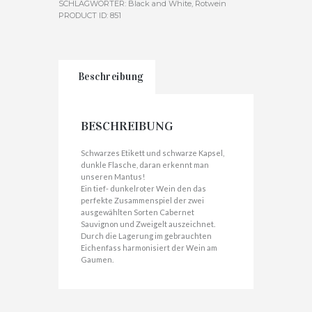
SCHLAGWÖRTER:
Black and White
,
Rotwein
PRODUCT ID:
851
Beschreibung
BESCHREIBUNG
Schwarzes Etikett und schwarze Kapsel,
dunkle Flasche, daran erkennt man
unseren Mantus!
Ein tief- dunkelroter Wein den das
perfekte Zusammenspiel der zwei
ausgewählten Sorten Cabernet
Sauvignon und Zweigelt auszeichnet.
Durch die Lagerung im gebrauchten
Eichenfass harmonisiert der Wein am
Gaumen.